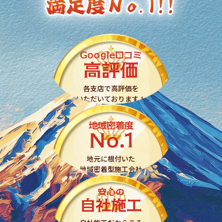
満足度
満足度
Ｎｏ.
Ｎｏ.
1!!
1!!
Google口コミ
高評価
各支店で高評価を
いただいております！
地域密着度
Ｎｏ.1
地元に根付いた
地域密着型施工会社
安心の
自社施工