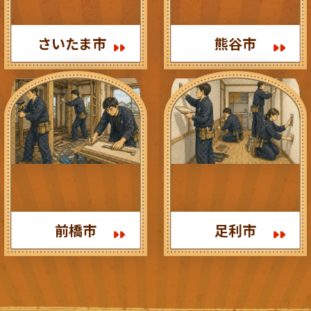
さいたま市
熊谷市
前橋市
足利市