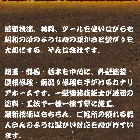
最新技術、材料、ツールを使いながらも
昭和の頃のような心の暖かさと繋がりを
大切にする。そんな会社です。
埼玉・群馬・栃木を中心に、外壁塗装・
屋根修理・雨漏り修理を手がけるカナリ
アホームです。一級塗装技能士が最新の
塗料・工法で一棟一棟丁寧に施工。
最新技術はもちろん、ご近所の頼れる職
人さんのような温かい対応を心がけてい
ます。