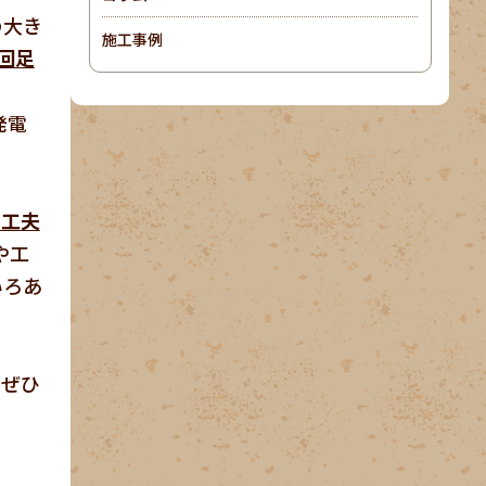
の大き
施工事例
1回足
発電
を工夫
や工
いろあ
。ぜひ