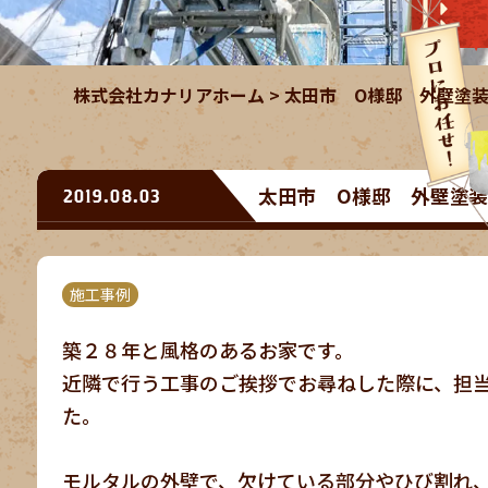
株式会社カナリアホーム
>
太田市 O様邸 外壁塗
太田市 O様邸 外壁塗
2019.08.03
施工事例
築２８年と風格のあるお家です。
近隣で行う工事のご挨拶でお尋ねした際に、担
た。
モルタルの外壁で、欠けている部分やひび割れ