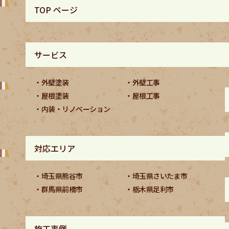
TOP ページ
サービス
外壁塗装
外壁工事
屋根塗装
屋根工事
内装・リノベーション
対応エリア
埼玉県熊谷市
埼玉県さいたま市
群馬県前橋市
栃木県足利市
施工事例