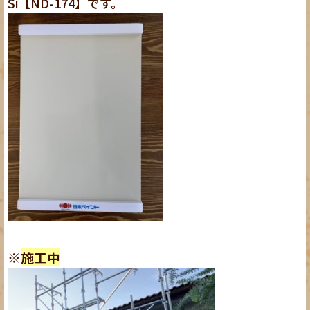
Si【ND-174】です。
※
施工中