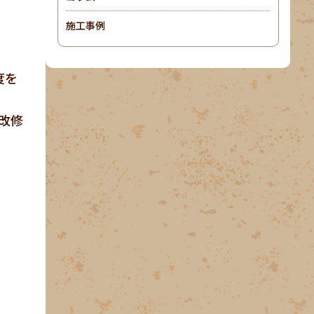
施工事例
度を
改修