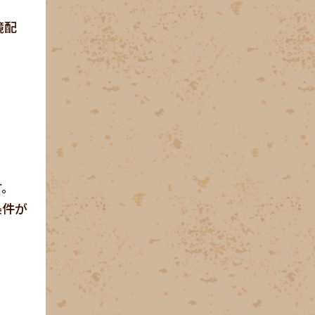
境配
。
す。
条件が