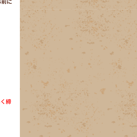
事前に
早く締