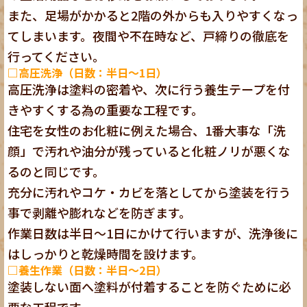
また、足場がかかると2階の外からも入りやすくなっ
てしまいます。夜間や不在時など、戸締りの徹底を
行ってください。
□高圧洗浄（日数：半日～1日）
高圧洗浄は塗料の密着や、次に行う養生テープを付
きやすくする為の重要な工程です。
住宅を女性のお化粧に例えた場合、1番大事な「洗
顔」で汚れや油分が残っていると化粧ノリが悪くな
るのと同じです。
充分に汚れやコケ・カビを落としてから塗装を行う
事で剥離や膨れなどを防ぎます。
作業日数は半日～1日にかけて行いますが、洗浄後に
はしっかりと乾燥時間を設けます。
□養生作業（日数：半日～2日）
塗装しない面へ塗料が付着することを防ぐために必
要な工程です。