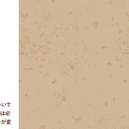
多いで
所は必
のが変