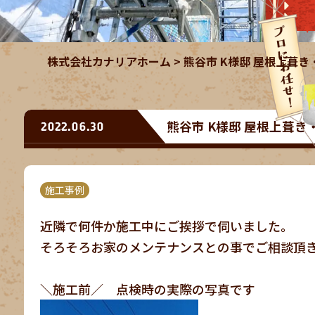
株式会社カナリアホーム
>
熊谷市 K様邸 屋根上葺
熊谷市 K様邸 屋根上葺
2022.06.30
施工事例
近隣で何件か施工中にご挨拶で伺いました。
そろそろお家のメンテナンスとの事でご相談頂
＼施工前／ 点検時の実際の写真です