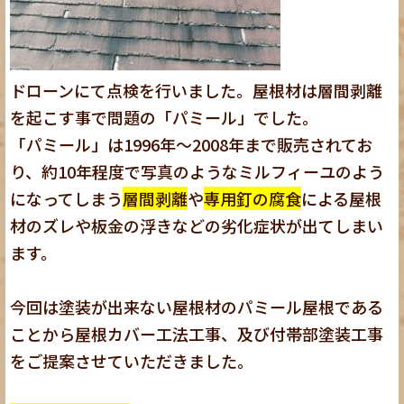
ドローンにて点検を行いました。屋根材は層間剥離
を起こす事で問題の「パミール」でした。
「パミール」は1996年～2008年まで販売されてお
り、約10年程度で写真のようなミルフィーユのよう
になってしまう
層間剥離
や
専用釘の腐食
による屋根
材のズレや板金の浮きなどの劣化症状が出てしまい
ます。
今回は塗装が出来ない屋根材のパミール屋根である
ことから屋根カバー工法工事、及び付帯部塗装工事
をご提案させていただきました。