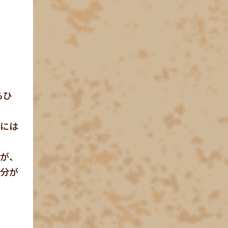
らひ
グには
すが、
水分が