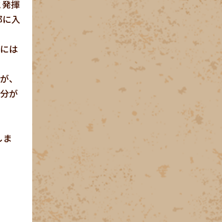
と発揮
部に入
グには
すが、
水分が
しま