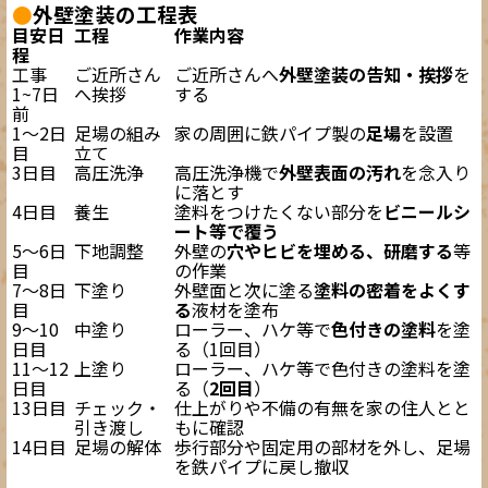
●
外壁塗装の工程表
目安日
工程
作業内容
程
工事
ご近所さん
ご近所さんへ
外壁塗装の告知・挨拶
を
1~7日
へ挨拶
する
前
1～2日
足場の組み
家の周囲に鉄パイプ製の
足場
を設置
目
立て
3日目
高圧洗浄
高圧洗浄機で
外壁表面の汚れ
を念入り
に落とす
4日目
養生
塗料をつけたくない部分を
ビニールシ
ート等で覆う
5～6日
下地調整
外壁の
穴やヒビを埋める、研磨する
等
目
の作業
7～8日
下塗り
外壁面と次に塗る
塗料の密着をよくす
目
る
液材を塗布
9～10
中塗り
ローラー、ハケ等で
色付きの塗料
を塗
日目
る（1回目）
11～12
上塗り
ローラー、ハケ等で色付きの塗料を塗
日目
る（
2回目
）
13日目
チェック・
仕上がりや不備の有無を家の住人とと
引き渡し
もに確認
14日目
足場の解体
歩行部分や固定用の部材を外し、足場
を鉄パイプに戻し撤収