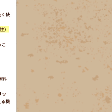
長く使
性）
るこ
塗料
リッ
える機