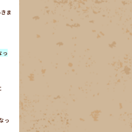
いきま
なっ
に
なっ