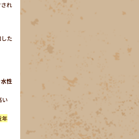
けされ
加した
を
水性
高い
近年