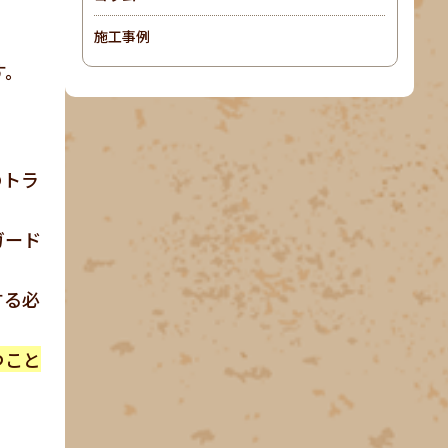
施工事例
す。
のトラ
ガード
する必
つこと