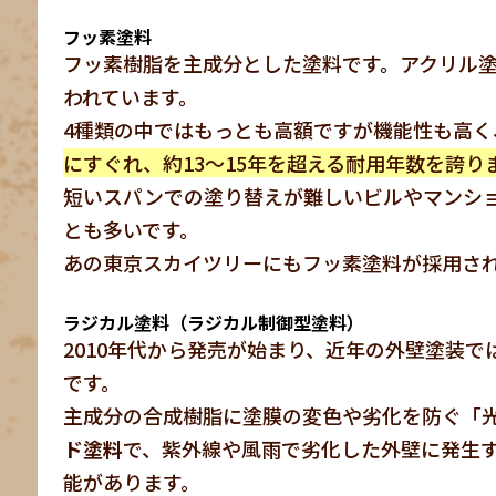
フッ素塗料
フッ素樹脂を主成分とした塗料です。アクリル
われています。
4種類の中ではもっとも高額ですが機能性も高く
にすぐれ、約13～15年を超える耐用年数を誇り
短いスパンでの塗り替えが難しいビルやマンシ
とも多いです。
あの東京スカイツリーにもフッ素塗料が採用さ
ラジカル塗料（ラジカル制御型塗料）
2010年代から発売が始まり、近年の外壁塗装
です。
主成分の合成樹脂に塗膜の変色や劣化を防ぐ「
ド塗料
で、紫外線や風雨で劣化した外壁に発生
能があります。