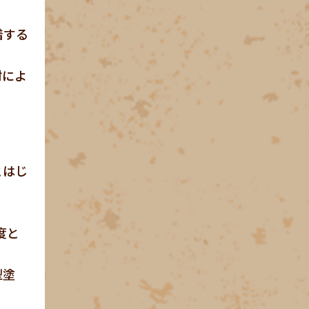
着する
材によ
とはじ
度と
型塗