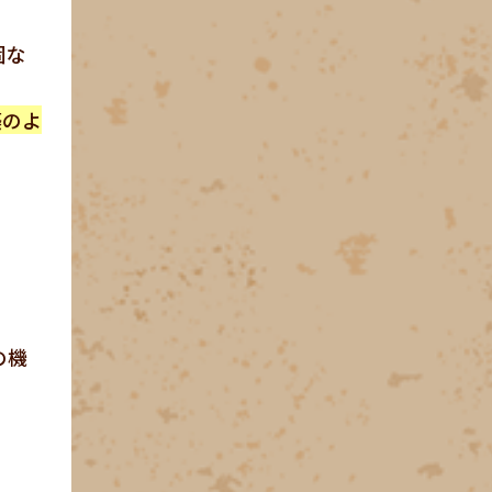
固な
築のよ
の機