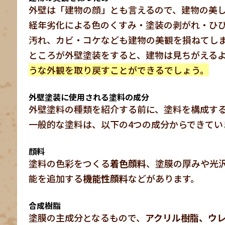
外壁は「建物の顔」とも言えるので、建物の美
経年劣化による色のくすみ・塗装の剥がれ・ひ
汚れ、カビ・コケなども建物の美観を損ねてし
ところが外壁塗装をすると、建物は見ちがえる
うな外観を取り戻すことができるでしょう。
外壁塗装に使用される塗料の成分
外壁塗料の種類を紹介する前に、塗料を構成す
一般的な塗料は、以下の4つの成分からできてい
顔料
塗料の色彩をつくる
着色顔料
、塗膜の厚みや光
能を追加する
機能性顔料
などがあります。
合成樹脂
塗膜の主成分となるもので、
アクリル樹脂、ウ