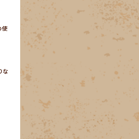
の使
りな