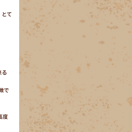
、とて
来る
徴で
高度