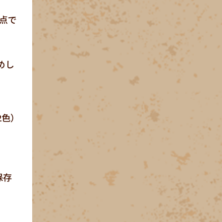
点で
めし
2色）
保存