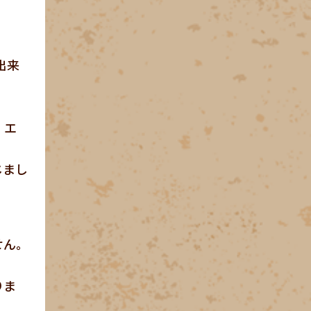
出来
、エ
じまし
せん。
りま