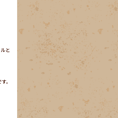
リルと
です。