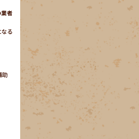
の業者
になる
補助