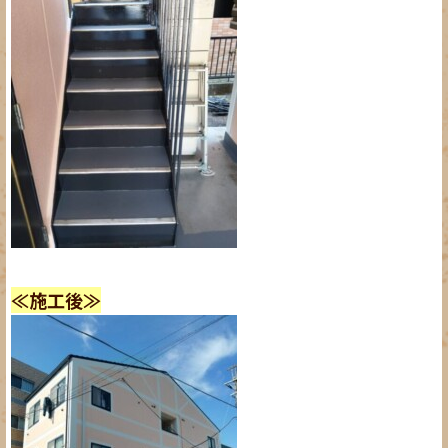
≪施工後≫