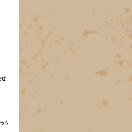
ませ
うケ