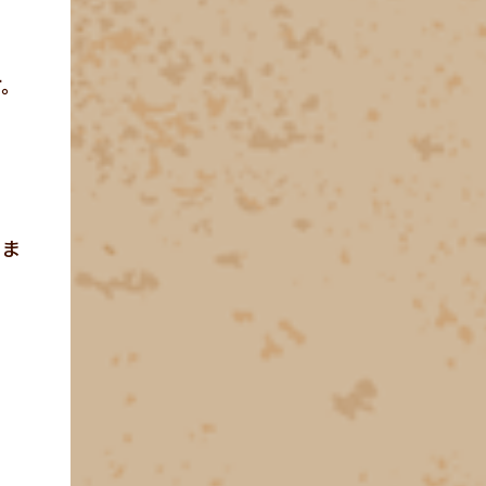
す。
きま