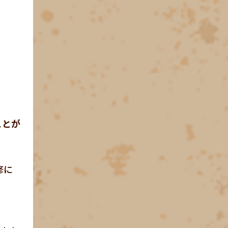
ことが
修に