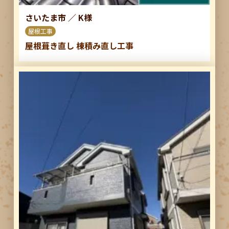
さいたま市
／
K様
屋根工事
屋根葺き直し 棟積み直し工事