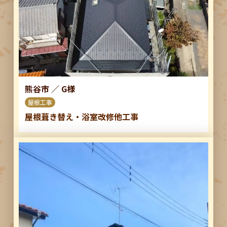
熊谷市
／
G様
屋根工事
屋根葺き替え・浴室改修他工事