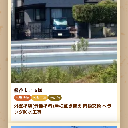
熊谷市
／
S様
外壁塗装
外壁工事
その他
外壁塗装(無機塗料)屋根葺き替え 雨樋交換 ベラ
ンダ防水工事