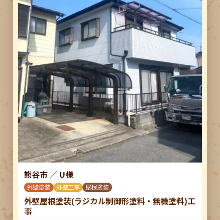
熊谷市
／
U様
外壁塗装
外壁工事
屋根塗装
外壁屋根塗装(ラジカル制御形塗料・無機塗料)工
事