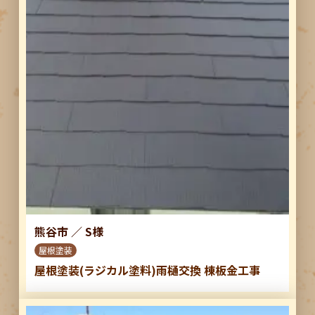
熊谷市
／
S様
屋根塗装
屋根塗装(ラジカル塗料)雨樋交換 棟板金工事