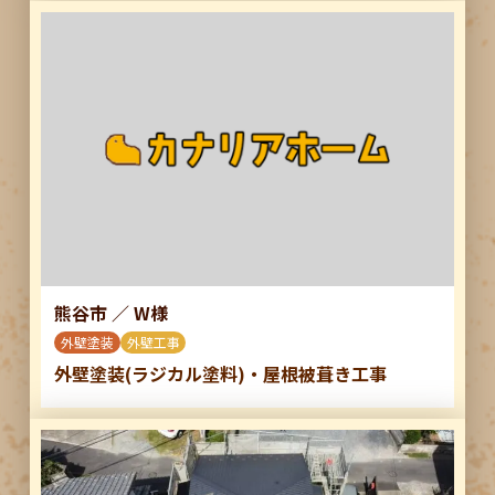
熊谷市
／
W様
外壁塗装
外壁工事
外壁塗装(ラジカル塗料)・屋根被葺き工事