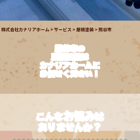
株式会社カナリアホーム
>
サービス
>
屋根塗装
>
熊谷市
熊谷市
の
屋根塗装は
カナリアホームに
お任せください！
お悩み
こんな
は
ありませんか？