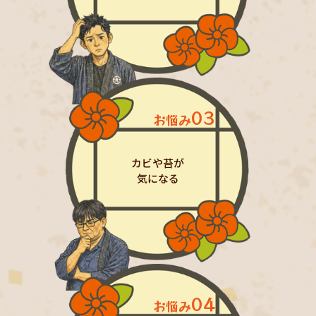
03
お悩み
カビや苔が
気になる
04
お悩み