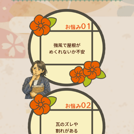
01
お悩み
強風で屋根が
めくれないか不安
02
お悩み
瓦のズレや
割れがある