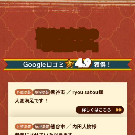
熊谷市在住の
「
お客様
の声」
4.9
Google口コミ
獲得！
熊谷市
／
ryou satou様
外壁塗装
屋根塗装
大変満足です！
詳しくはこちら
熊谷市
／
内田大樹様
外壁塗装
屋根塗装
参考にさせていただきます。