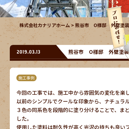
株式会社カナリアホーム
>
熊谷市 O様邸 外壁塗
熊谷市 O様邸 外壁塗
2019.03.13
施工事例
今回の工事では、施工中から雰囲気の変化を楽
以前のシンプルでクールな印象から、ナチュラ
３色の同系色を段階的に塗り分けることで、ま
した。
使用した塗料は耐久性が高く光沢の持ちも良い