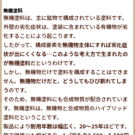
無機塗料
無機塗料は、主に鉱物で構成されている塗料です。
外壁の劣化症状は、塗装に含まれている有機物が劣
化することにより起こります。
したがって、構成要素を
無機物主体にすれば劣化症
状が出にくくなる…このような考え方で生まれたの
が無機塗料
だというわけです。
しかし、無機物だけで塗料を構成することはできま
せん。
無機物だけだと、どうしてもひび割れてしま
う
のです。
そのため、無機塗料にも合成物質が配合されていま
す。無機塗料は、無機物と合成物質のハイブリッド
塗料だということです。
製品により
耐用年数は幅広く、20～25年
ほどです。
施工価格にも幅があり、
1㎡当たり3,500～5,500円