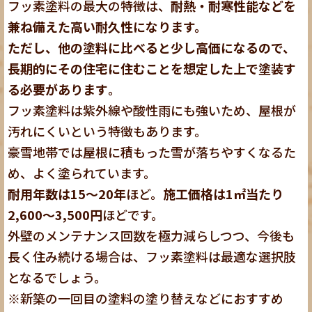
フッ素塗料の最大の特徴は、
耐熱・耐寒性能などを
兼ね備えた高い耐久性になります。
ただし、他の塗料に比べると少し高価になるので、
長期的にその住宅に住むことを想定した上で塗装す
る必要があります
。
フッ素塗料は紫外線や酸性雨にも強いため、屋根が
汚れにくいという特徴もあります。
豪雪地帯では屋根に積もった雪が落ちやすくなるた
め、よく塗られています。
耐用年数は15～20年
ほど。
施工価格は1㎡当たり
2,600～3,500円
ほどです。
外壁のメンテナンス回数を極力減らしつつ、今後も
長く住み続ける場合は、フッ素塗料は最適な選択肢
となるでしょう。
※新築の一回目の塗料の塗り替えなどにおすすめ