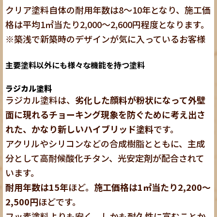
クリア塗料自体の耐用年数は8～10年となり、施工価
格は平均1㎡当たり2,000～2,600円程度となります。
※築浅で新築時のデザインが気に入っているお客様
主要塗料以外にも様々な機能を持つ塗料
ラジカル塗料
ラジカル塗料は、
劣化した顔料が粉状になって外壁
面に現れるチョーキング現象を防ぐために考え出さ
れた、かなり新しいハイブリッド塗料
です。
アクリルやシリコンなどの合成樹脂とともに、主成
分として高耐候酸化チタン、光安定剤が配合されて
います。
耐用年数は15年
ほど。
施工価格は1㎡当たり2,200～
2,500円
ほどです。
フッ素塗料よりも安く、しかも耐久性に富むことか