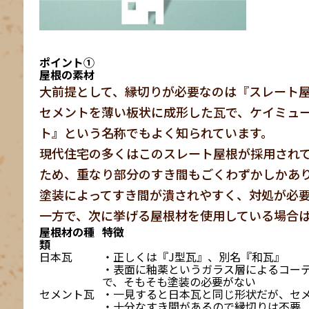
ポイント①
屋根の素材
大前提として、縁切りが必要なのは『スレート
セメントを薄い板状に成形した瓦で、ケイミュ
ト』という名称でもよく知られています。
現代住宅の多くはこのスレート屋根が採用され
ため、重なり部分のすき間もごくわずかしかあ
塗装によってすき間が潰されやすく、対処が必
一方で、次に挙げる屋根材を使用している場合
屋根材の種
特徴
類
日本瓦
・正しくは『J型瓦』、別名『和瓦』
・表面に釉薬というガラス層によるコー
で、そもそも塗装の必要がない
セメント瓦
・一見すると日本瓦と同じ形状だが、セ
・十分なすき間があるので縁切りは不要