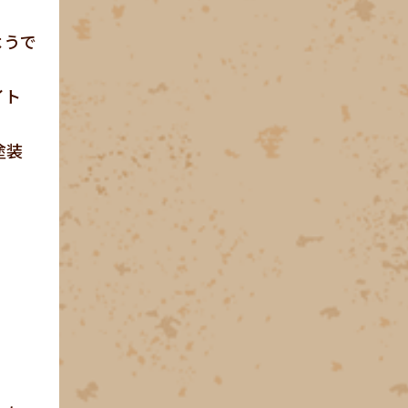
ようで
イト
塗装