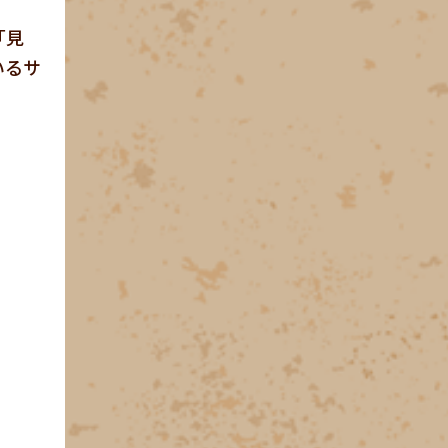
「見
いるサ