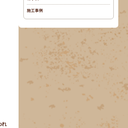
施工事例
われ