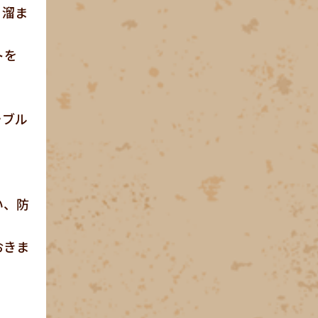
、溜ま
トを
ラブル
い、防
おきま