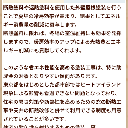
断熱塗料や遮熱塗料を使用した外壁屋根塗装
を行う
ことで夏場の冷房効率が高まり、結果として
エネル
ギー消費量の削減
に寄与します。
断熱塗料に限れば、冬場の室温維持にも効果を発揮
しますので、暖房効率のアップによる光熱費とエネ
ルギー削減にも貢献してくれます。
このような
省エネ性能を高める塗装工事
は、特に助
成金の対象となりやすい傾向があります。
東京都をはじめとした都市部ではヒートアイランド
現象による影響も看過できない問題となっており、
住宅の暑さ対策や断熱性を高めるための
窓の断熱工
事や天井の断熱改修
と併せて利用できる制度も用意
されていることが多いです。
住宅の耐久性を維持するための塗装工事