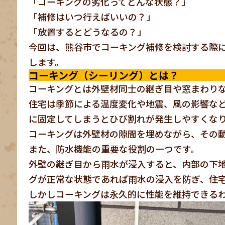
「コーキングの劣化ってどんな状態？」
「補修はいつ行えばいいの？」
「放置するとどうなるの？」
今回は、熊谷市でコーキング補修を検討する際
します。
コーキング（シーリング）とは？
コーキングとは外壁材同士の継ぎ目や窓まわり
住宅は季節による温度変化や地震、風の影響な
に固定してしまうとひび割れが発生しやすくな
コーキングは外壁材の隙間を埋めながら、その
また、防水機能の重要な役割の一つです。
外壁の継ぎ目から雨水が浸入すると、内部の下
グが正常な状態であれば雨水の浸入を防ぎ、住
しかしコーキングは永久的に性能を維持できる