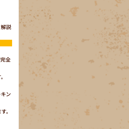
て解説
を完全
す。
ーキン
ます。