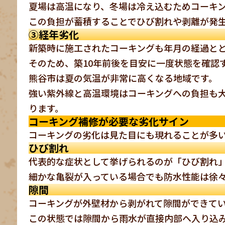
夏場は高温になり、冬場は冷え込むためコーキ
この負担が蓄積することでひび割れや剥離が発
③経年劣化
新築時に施工されたコーキングも年月の経過と
そのため、築10年前後を目安に一度状態を確認
熊谷市は夏の気温が非常に高くなる地域です。
強い紫外線と高温環境はコーキングへの負担も
ります。
コーキング補修が必要な劣化サイン
コーキングの劣化は見た目にも現れることが多
ひび割れ
代表的な症状として挙げられるのが「ひび割れ
細かな亀裂が入っている場合でも防水性能は徐
隙間
コーキングが外壁材から剥がれて隙間ができて
この状態では隙間から雨水が直接内部へ入り込