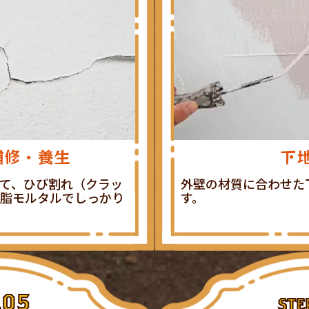
補修・養生
下
て、ひび割れ（クラッ
外壁の材質に合わせた
脂モルタルでしっかり
す。
05
.
STE