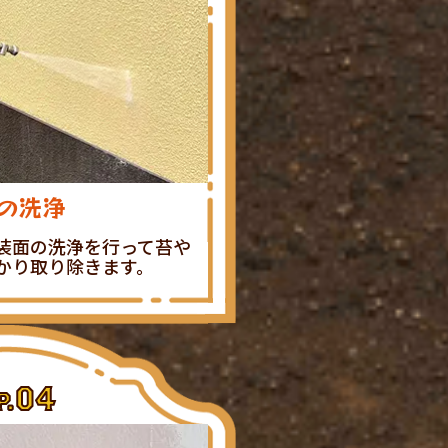
の洗浄
装面の洗浄を行って苔や
かり取り除きます。
04
P.