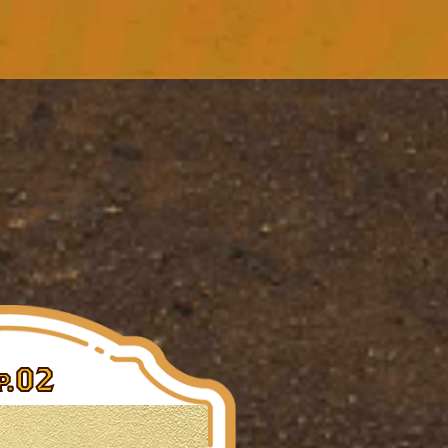
02
P.