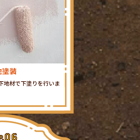
地塗装
下地材で下塗りを行いま
06
P.