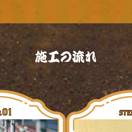
施工の流れ
01
.
STE