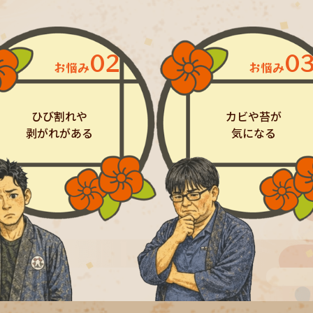
02
0
お悩み
お悩み
ひび割れや
カビや苔が
剥がれがある
気になる