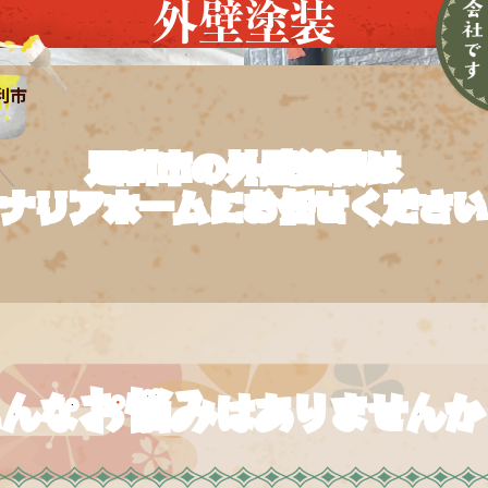
外壁塗装
利市
足利市
の
外壁塗装は
ナリアホームに
お任せください
お悩み
こんな
は
ありませんか