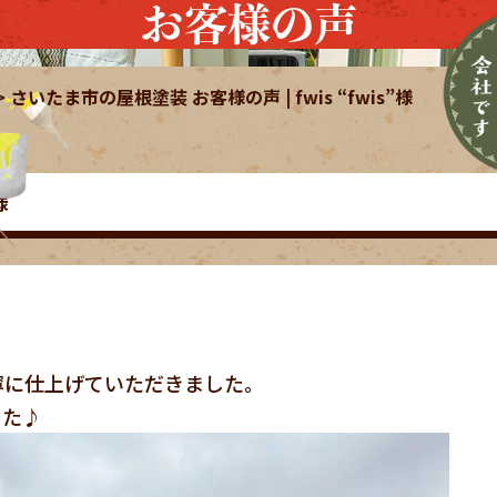
お客様の声
>
さいたま市の屋根塗装 お客様の声 | fwis “fwis”様
様
寧に仕上げていただきました。
した♪