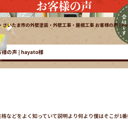
お客様の声
>
さいたま市の外壁塗装・外壁工事・屋根工事 お客様の声 | hay
声 | hayato様
。
性格などをよく知っていて説明より何より僕はそこが1番